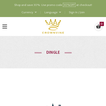
Shop and save 30%. Use promo code
30%OFF
at checkout!
Currency
Language
Sign In / Join
0
DINGLE